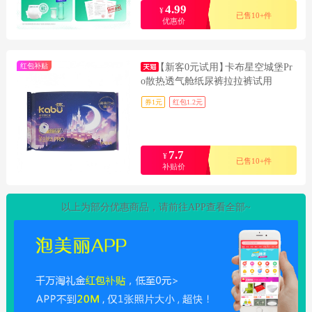
4.99
¥
已售10+件
优惠价
红包补贴
【新客0元试用】
卡布星空城堡Pr
o散热透气舱纸尿裤拉拉裤试用
券1元
红包1.2元
7.7
¥
已售10+件
补贴价
以上为部分优惠商品，请前往APP查看全部~