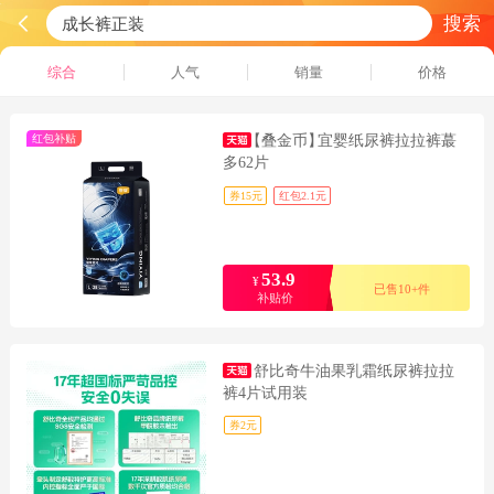
搜索
综合
人气
销量
价格
红包补贴
【叠金币】
宜婴纸尿裤拉拉裤蕞
多62片
券15元
红包2.1元
53.9
¥
已售10+件
补贴价
舒比奇牛油果乳霜纸尿裤拉拉
裤4片试用装
券2元