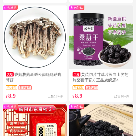
红包补贴
红包补贴
香菇蘑菇新鲜云南脆脆菇鹿
黄芪切片甘草片长白山灵芝
茸菇
片桑葚干官方正品旗舰店A
券16元
红包1元
券13元
红包1元
8.9
8.9
已售10+件
已售10+件
¥
¥
红包补贴
红包补贴