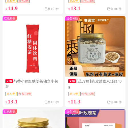
券23元
红包2元
券25元
红包1.8元
14.9
13.1
已售10+件
已售10+件
¥
¥
红包补贴
红包补贴
芍香小妹红糖姜茶独立小包
【茂万福】
陈皮炒薏米1罐140
装
g
券25元
红包1.8元
券10元
红包1.6元
13.1
11.3
已售10+件
已售10+件
¥
¥
红包补贴
红包补贴