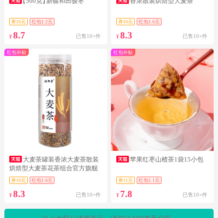
【500克】
新疆和田骏枣
香浓散装烘焙型大麦茶
券10元
红包1.2元
券10元
红包1.6元
8.7
8.3
已售10+件
已售10+件
¥
¥
红包补贴
红包补贴
大麦茶罐装香浓大麦茶散装
苹果红枣山楂茶1袋15小包
烘焙型大麦茶花茶组合官方旗舰
店ggg
券10元
红包1.6元
券11元
红包1.1元
8.3
7.8
已售10+件
已售10+件
¥
¥