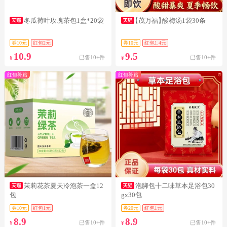
冬瓜荷叶玫瑰茶包1盒*20袋
【茂万福】
酸梅汤1袋30条
券10元
红包2元
券10元
红包1.4元
10.9
9.5
已售10+件
已售10+件
¥
¥
红包补贴
红包补贴
茉莉花茶夏天冷泡茶一盒12
泡脚包十二味草本足浴包30
包
gx30包
券10元
红包1元
券20元
红包1元
8.9
8.9
已售10+件
已售10+件
¥
¥