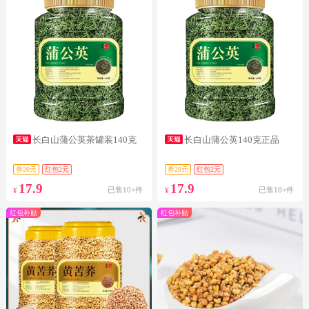
长白山蒲公英茶罐装140克
长白山蒲公英140克正品
券20元
红包2元
券20元
红包2元
17.9
17.9
已售10+件
已售10+件
¥
¥
红包补贴
红包补贴