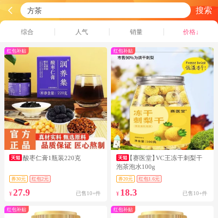
搜索
综合
人气
销量
价格↓
红包补贴
红包补贴
酸枣仁膏1瓶装220克
【赛医堂】
VC王冻干刺梨干
泡茶泡水100g
券30元
红包2元
券20元
红包1.6元
27.9
18.3
已售10+件
已售10+件
¥
¥
红包补贴
红包补贴