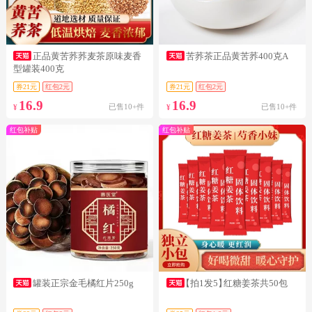
正品黄苦荞荞麦茶原味麦香
苦荞茶正品黄苦荞400克A
型罐装400克
券21元
红包2元
券21元
红包2元
16.9
16.9
已售10+件
已售10+件
¥
¥
红包补贴
红包补贴
罐装正宗金毛橘红片250g
【拍1发5】
红糖姜茶共50包