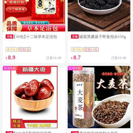
【30包】
十二味草本足浴包
罐装黑桑葚干即食泡水150g
券20元
红包1元
券10元
红包1.2元
8.9
8.7
已售10+件
已售10+件
¥
¥
红包补贴
红包补贴