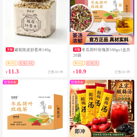
罐装陈皮炒薏米140g
冬瓜荷叶玫瑰茶100gx1盒共
20袋
券10元
红包1.6元
券10元
红包2元
11.3
10.9
已售10+件
已售10+件
¥
¥
红包补贴
红包补贴