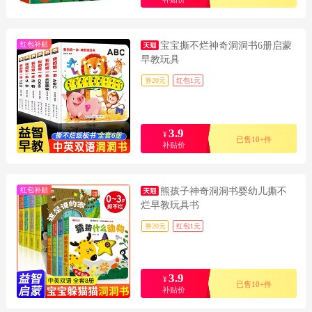
红包补贴
宝宝撕不烂神奇洞洞书6册启蒙
早教玩具
券20元
红包1元
3.9
¥
已售10+件
补贴价
红包补贴
熊孩子神奇洞洞书婴幼儿撕不
烂早教玩具书
券20元
红包1元
3.9
¥
已售10+件
补贴价