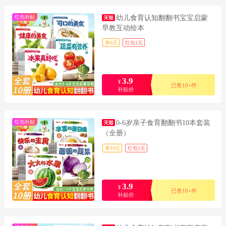
红包补贴
幼儿食育认知翻翻书宝宝启蒙
早教互动绘本
券6元
红包1元
3.9
¥
已售10+件
补贴价
红包补贴
0-6岁亲子食育翻翻书10本套装
（全册）
券10元
红包1元
3.9
¥
已售10+件
补贴价