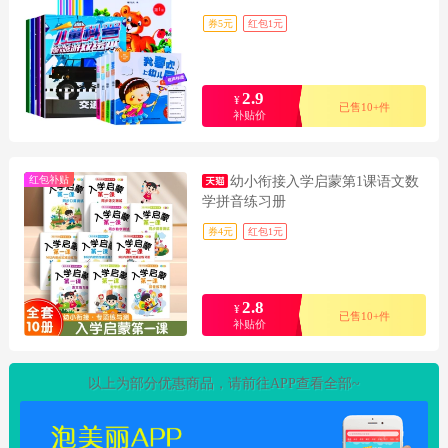
券5元
红包1元
2.9
¥
已售10+件
补贴价
红包补贴
幼小衔接入学启蒙第1课语文数
学拼音练习册
券4元
红包1元
2.8
¥
已售10+件
补贴价
以上为部分优惠商品，请前往APP查看全部~