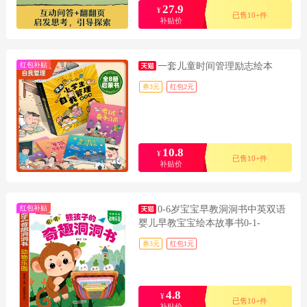
27.9
¥
已售10+件
补贴价
红包补贴
一套儿童时间管理励志绘本
券3元
红包2元
10.8
¥
已售10+件
补贴价
红包补贴
0-6岁宝宝早教洞洞书中英双语
婴儿早教宝宝绘本故事书0-1-
券3元
红包1元
4.8
¥
已售10+件
补贴价