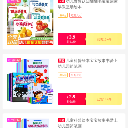
红包补贴
幼儿食育认知翻翻书宝宝启蒙
早教互动绘本
券6元
红包1元
3.9
¥
已售10+件
补贴价
红包补贴
儿童科普绘本宝宝故事书爱上
幼儿园简笔画
券5元
红包1元
2.9
¥
已售10+件
补贴价
红包补贴
儿童科普绘本宝宝故事书爱上
幼儿园简笔画