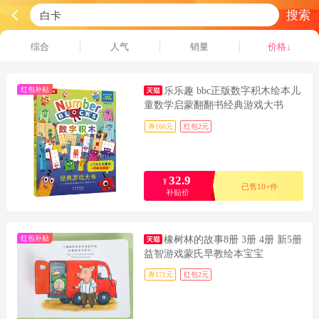
搜索
综合
人气
销量
价格↓
红包补贴
乐乐趣 bbc正版数字积木绘本儿
童数学启蒙翻翻书经典游戏大书
券166元
红包2元
32.9
¥
已售10+件
补贴价
红包补贴
橡树林的故事8册 3册 4册 新5册
益智游戏蒙氏早教绘本宝宝
券171元
红包2元