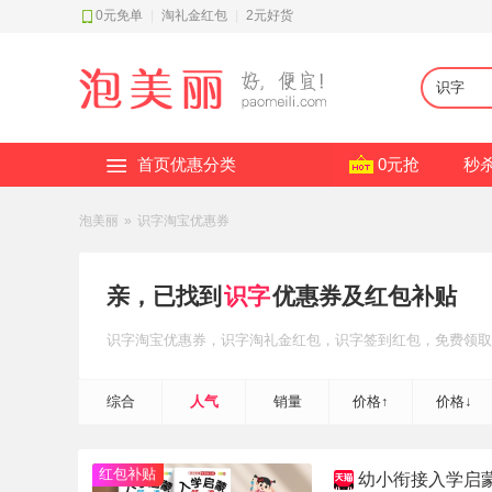
0元免单
|
淘礼金红包
|
2元好货
首页优惠分类
0元抢
秒
泡美丽
»
识字淘宝优惠券
亲，已找到
识字
优惠券及红包补贴
识字
淘宝优惠券
，识字
淘礼金红包
，识字
签到红包
，免费领取
综合
人气
销量
价格↑
价格↓
红包补贴
幼小衔接入学启