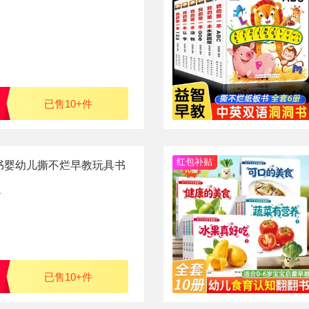
已售10+件
红包补贴
书婴幼儿撕不烂早教玩具书
已售10+件