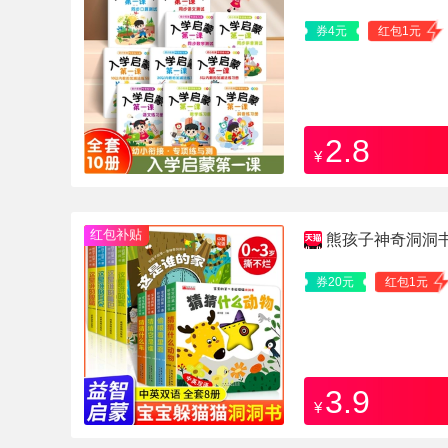
册
券4元
红包1元
2.8
¥
红包补贴
熊孩子神奇洞洞
券20元
红包1元
3.9
¥