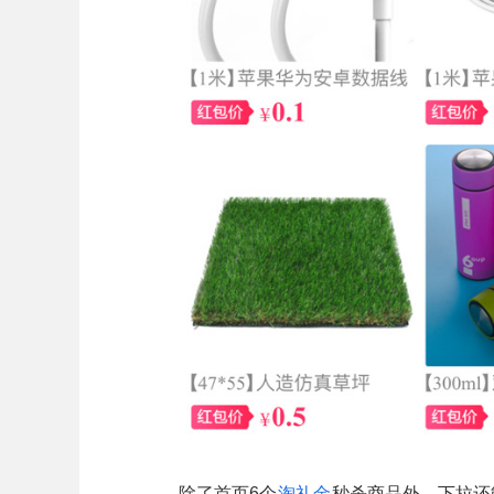
除了首页6个
淘礼金
秒杀商品外，下拉还