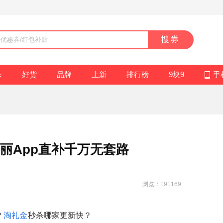
搜券
杀
好货
品牌
上新
排行榜
9块9
手
丽App直补千万无套路
浏览：191169
？
淘礼金
秒杀哪家更新快？