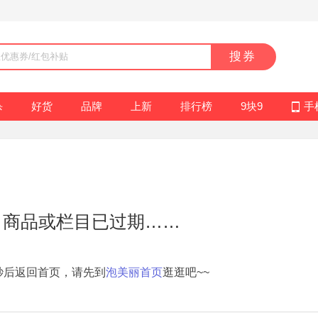
搜券
杀
好货
品牌
上新
排行榜
9块9
手
，商品或栏目已过期……
秒后返回首页，请先到
泡美丽首页
逛逛吧~~