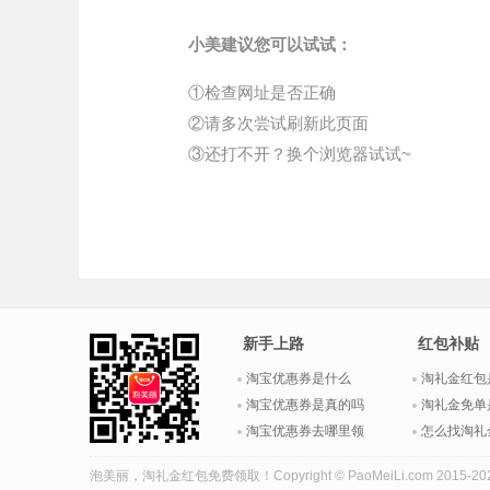
小美建议您可以试试：
①检查网址是否正确
②请多次尝试刷新此页面
③还打不开？换个浏览器试试~
新手上路
红包补贴
淘宝优惠券是什么
淘礼金红包
淘宝优惠券是真的吗
淘礼金免单
淘宝优惠券去哪里领
怎么找淘礼
泡美丽，
淘礼金红包
免费领取！Copyright © PaoMeiLi.com 2