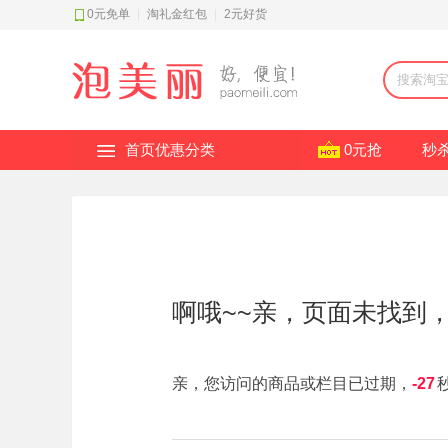
0元免单
|
淘礼金红包
|
2元好货
首页优惠分类
0元抢
秒
啊哦~~亲，页面未找到
亲，您访问的商品或栏目已过期，
-28