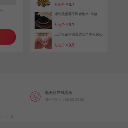
8.7
秒杀价
¥
全。
罐装黑桑葚干即食泡水150g
8.7
红包价
¥
三只松鼠芋泥蛋皮吐司肉松夹心
9.9
红包价
¥
买一送一陇济堂黄芪切片大片原
切200g
13.9
红包价
¥
泡美丽在线客服
周一至周六：09:00-23:00
00379号