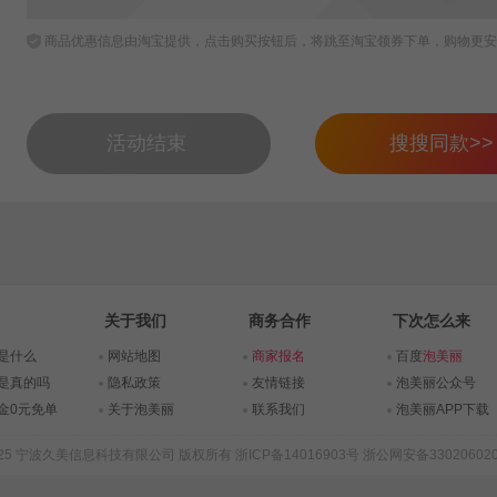
商品优惠信息由淘宝提供，点击购买按钮后，将跳至淘宝领券下单，购物更安
活动结束
搜搜同款>>
关于我们
商务合作
下次怎么来
是什么
网站地图
商家报名
百度
泡美丽
是真的吗
隐私政策
友情链接
泡美丽公众号
金0元免单
关于泡美丽
联系我们
泡美丽APP下载
015-2025 宁波久美信息科技有限公司 版权所有
浙ICP备14016903号
浙公网安备330206020