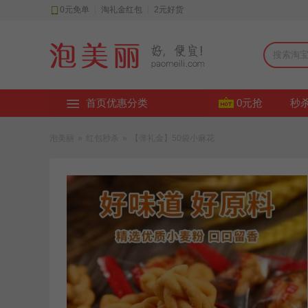
0元免单
|
淘礼金红包
|
2元好货
首页优惠分类
0元抢
秒
泡美丽
»
红包秒杀
»
【弹礼金】50袋小麻花