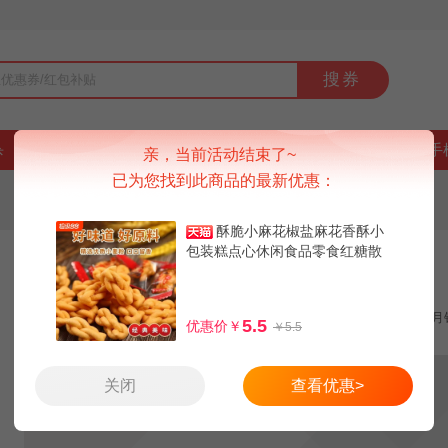
搜券
杀
好货
品牌
上新
排行榜
9块9
手
亲，当前活动结束了~
已为您找到此商品的最新优惠：
酥脆小麻花椒盐麻花香酥小
包装糕点心休闲食品零食红糖散
【弹礼金】
50袋小麻花
装原味
领券减2元
月
5.5
优惠价￥
￥5.5
关闭
查看优惠>
1.5
3.5
天猫：
券后：