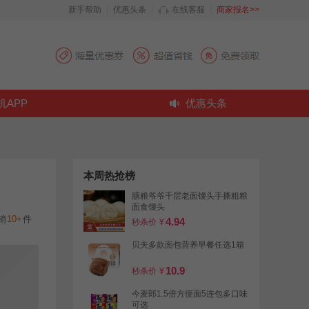
新手帮助
|
优惠头条
|
在线客服
|
商家报名>>
机APP
优惠头条
本周热抢榜
膳粮爷爷千层老面馒头手撕粗粮
面食馒头
销
10+
件
4.94
秒杀价
¥
贝夫多款面包营养早餐任选1箱
10.9
秒杀价
¥
今麦郎1.5倍方便面5连包多口味
可选