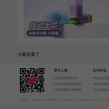
大家还看了
新手上路
红包补贴
淘宝优惠券是什么
淘礼金红包
淘宝优惠券是真的吗
淘礼金免单
淘宝优惠券去哪里领
怎么找淘礼
泡美丽，
淘礼金红包
免费领取！Copyright © PaoMeiLi.com 2