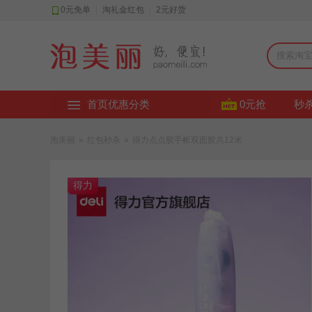
0元免单
|
淘礼金红包
|
2元好货
首页优惠分类
0元抢
秒
泡美丽
»
红包秒杀
»
得力点点胶手帐双面胶共12米
得力