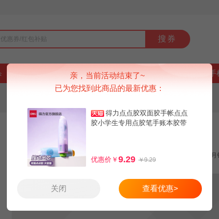
搜券
杀
好货
品牌
上新
排行榜
9块9
手
亲，当前活动结束了~
已为您找到此商品的最新优惠：
得力点点胶双面胶手帐点点
胶小学生专用点胶笔手账本胶带
得力点点胶手帐双面胶共12米
大容量错题高粘度手账点状手工
领券减5元
月
9.29
优惠价￥
￥9.29
关闭
查看优惠>
1.9
6.9
天猫：
券后：