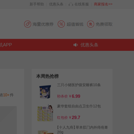
新手帮助
|
优惠头条
|
在线客服
|
商家报名>>
机APP
优惠头条
本周热抢榜
三只小猪医护级安睡裤10条
销
10+
件
6.99
秒杀价
¥
豪华套组自由点卫生巾12包
29.7
红包价
¥
【十人九痔】
草本肛门内外痔疮膏
20g