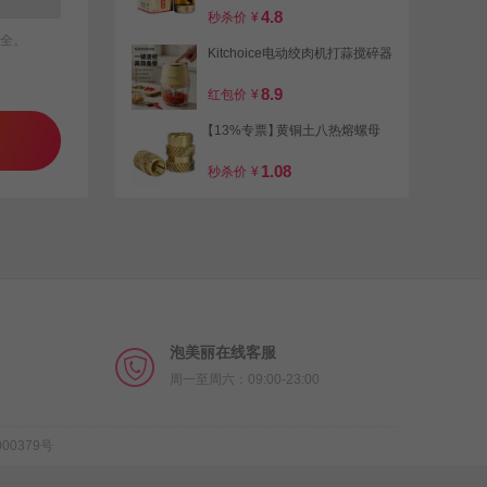
4.8
秒杀价
¥
全。
Kitchoice电动绞肉机打蒜搅碎器
8.9
红包价
¥
【13%专票】
黄铜土八热熔螺母
1.08
秒杀价
¥
80抽*10包中顺洁柔出品太阳抽
纸
6.9
秒杀价
¥
泡美丽在线客服
周一至周六：09:00-23:00
00379号