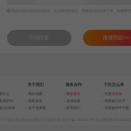
商品优惠信息由淘宝提供，点击购买按钮后，将跳至淘宝领券下单，购物更安
活动结束
搜搜同款>>
关于我们
商务合作
下次怎么来
是什么
网站地图
商家报名
百度
泡美丽
是真的吗
隐私政策
友情链接
泡美丽公众号
金0元免单
关于泡美丽
联系我们
泡美丽APP下载
015-2025 宁波久美信息科技有限公司 版权所有
浙ICP备14016903号
浙公网安备330206020