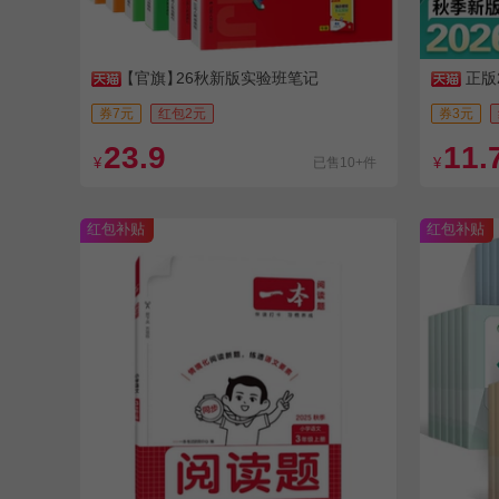
【官旗】
26秋新版实验班笔记
正版
年级下册
券7元
红包2元
券3元
23.9
11.
¥
已售10+件
¥
红包补贴
红包补贴