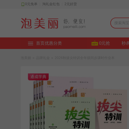
0元免单
|
淘礼金红包
|
2元好货
首页优惠分类
0元抢
秒
泡美丽
»
品牌礼金
»
2026秋拔尖特训全年级同步课时作业本
通成学典