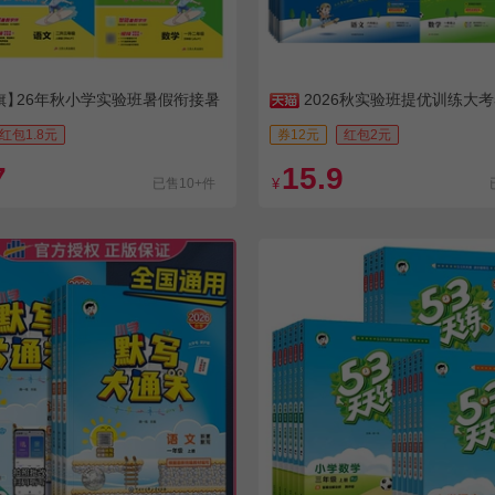
旗】
26年秋小学实验班暑假衔接暑
2026秋实验班提优训练大
红包1.8元
券12元
红包2元
7
15.9
已售10+件
¥