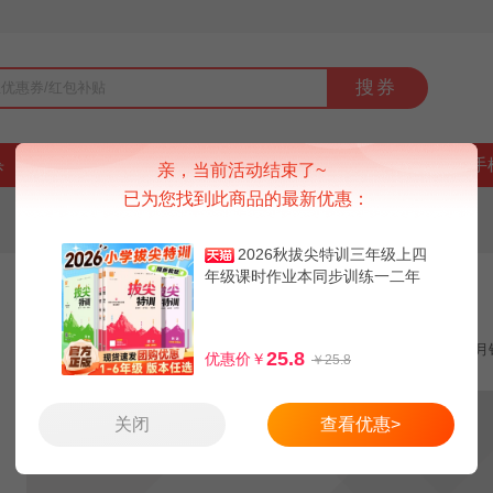
搜券
杀
好货
品牌
上新
排行榜
9块9
手
亲，当前活动结束了~
已为您找到此商品的最新优惠：
2026秋拔尖特训三年级上四
年级课时作业本同步训练一二年
2026秋拔尖特训全年级同步课时作业本
级上册语文数学五六年级外
领券减8元
手机红包1.5元
月
25.8
优惠价￥
￥25.8
关闭
查看优惠>
17.8
16.3
25.8
天猫：
券后：
红包价：