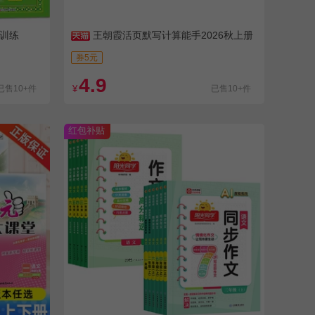
优训练
王朝霞活页默写计算能手2026秋上册
券5元
4.9
已售10+件
¥
已售10+件
红包补贴