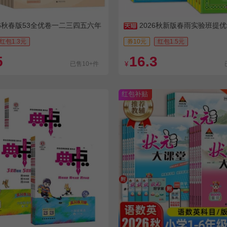
26秋春版53全优卷一二三四五六年
2026秋新版春雨实验班提
红包1.3元
券10元
红包1.5元
5
16.3
已售10+件
¥
红包补贴