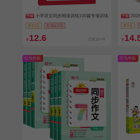
小学语文同步阅读训练100篇专项训练
20
级上下册
券10元
红包1.2元
券3元
12.6
14.
¥
已售10+件
¥
红包补贴
红包补贴