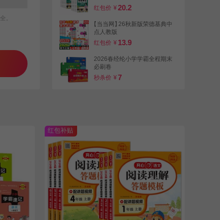
20.2
红包价
¥
全。
【当当网】
26秋新版荣德基典中
点人教版
13.9
红包价
¥
2026春经纶小学学霸全程期末
必刷卷
7
秒杀价
¥
实验班提优训练小学1-6
17.4
红包价
¥
红包补贴