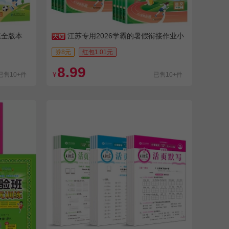
练全版本
江苏专用2026学霸的暑假衔接作业小
学
券8元
红包1.01元
8.99
已售10+件
¥
已售10+件