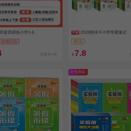
班提优训练小学1-6
2026秋绿卡小学学霸速记
红包1.5元
券6元
4
7.8
已售10+件
¥
红包补贴