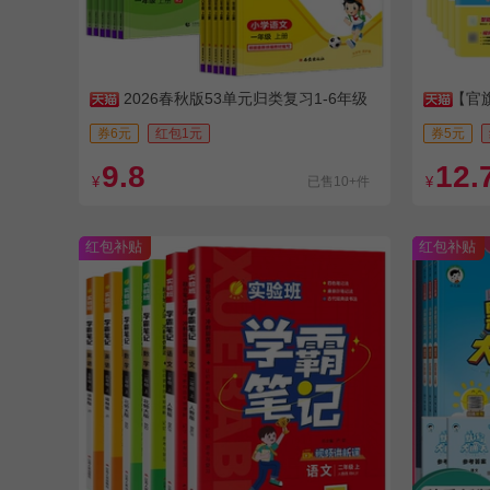
2026春秋版53单元归类复习1-6年级
【官
假作业
券6元
红包1元
券5元
9.8
12.
¥
已售10+件
¥
红包补贴
红包补贴