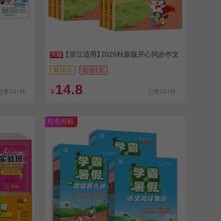
【浙江适用】
2026秋新版开心同步作文
券10元
红包1元
14.8
已售10+件
¥
已售10+件
红包补贴