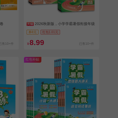
考卷
2026秋新版，小学学霸暑假衔接年级
任选
券8元
红包1.01元
8.99
已售10+件
¥
已售10+件
红包补贴