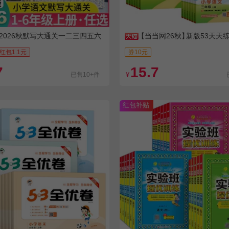
2026秋默写大通关一二三四五六
【当当网26秋】
新版53天天
红包1.1元
券10元
7
15.7
已售10+件
¥
红包补贴