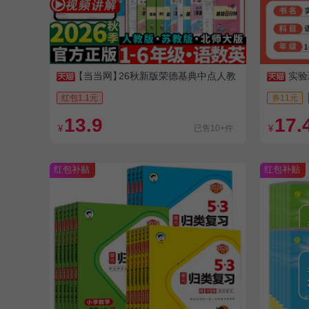
【当当网】
26秋新版荣德基典中点人教
实验
版
红包1.1元
券11元
13.9
17.
¥
已售10+件
¥
红包补贴
红包补贴