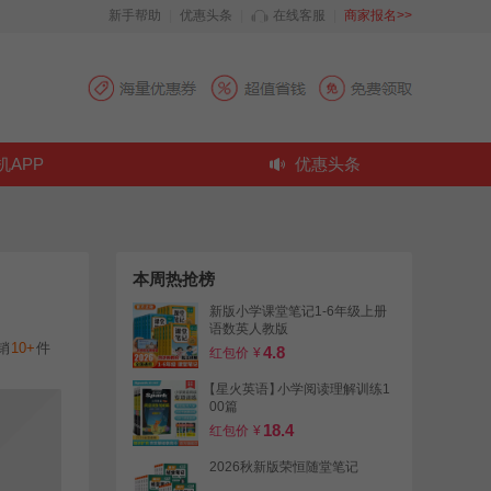
新手帮助
|
优惠头条
|
在线客服
|
商家报名>>
机APP
优惠头条
本周热抢榜
新版小学课堂笔记1-6年级上册
语数英人教版
销
10+
件
4.8
红包价
¥
【星火英语】
小学阅读理解训练1
00篇
18.4
红包价
¥
2026秋新版荣恒随堂笔记